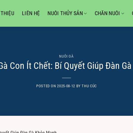
 THIỆU
LIÊN HỆ
NUÔI THỦY SẢN
CHĂN NUÔI
NUÔI GÀ
Gà Con Ít Chết: Bí Quyết Giúp Đàn G
POSTED ON
2025-08-12
BY
THU CÚC
 Quyết Giúp Đàn Gà Khỏe Mạnh