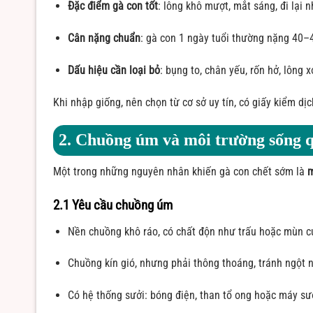
Đặc điểm gà con tốt
: lông khô mượt, mắt sáng, đi lại 
Cân nặng chuẩn
: gà con 1 ngày tuổi thường nặng 40–
Dấu hiệu cần loại bỏ
: bụng to, chân yếu, rốn hở, lông x
Khi nhập giống, nên chọn từ cơ sở uy tín, có giấy kiểm dị
2. Chuồng úm và môi trường sống q
Một trong những nguyên nhân khiến gà con chết sớm là
m
2.1 Yêu cầu chuồng úm
Nền chuồng khô ráo, có chất độn như trấu hoặc mùn c
Chuồng kín gió, nhưng phải thông thoáng, tránh ngột n
Có hệ thống sưởi: bóng điện, than tổ ong hoặc máy sư