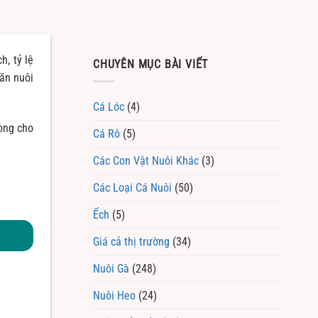
h, tỷ lệ
CHUYÊN MỤC BÀI VIẾT
hăn nuôi
Cá Lóc
(4)
òng cho
Cá Rô
(5)
Các Con Vật Nuôi Khác
(3)
Các Loại Cá Nuôi
(50)
Ếch
(5)
Giá cả thị trường
(34)
Nuôi Gà
(248)
Nuôi Heo
(24)