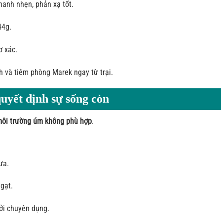
nhanh nhẹn, phản xạ tốt.
44g.
ơ xác.
ch và tiêm phòng Marek ngay từ trại.
uyết định sự sống còn
ôi trường úm không phù hợp
.
ưa.
gạt.
ởi chuyên dụng.