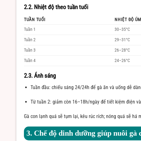
2.2. Nhiệt độ theo tuần tuổi
TUẦN TUỔI
NHIỆT ĐỘ ÚM
Tuần 1
30–35°C
Tuần 2
29–31°C
Tuần 3
26–28°C
Tuần 4
24–26°C
2.3. Ánh sáng
Tuần đầu: chiếu sáng 24/24h để gà ăn và uống dễ dàn
Từ tuần 2: giảm còn 16–18h/ngày để tiết kiệm điện và
Gà con lạnh quá sẽ tụm lại, kêu rúc rích; nóng quá sẽ há 
3. Chế độ dinh dưỡng giúp nuôi gà c