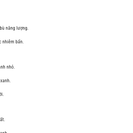
bù năng lượng.
c nhiễm bẩn.
nh nhỏ.
 xanh.
i.
ất.