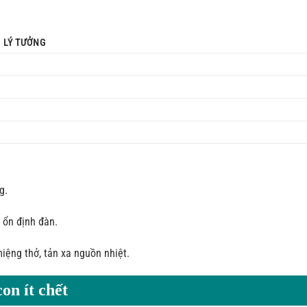
 LÝ TƯỞNG
g.
 ổn định đàn.
miệng thở, tản xa nguồn nhiệt.
on ít chết