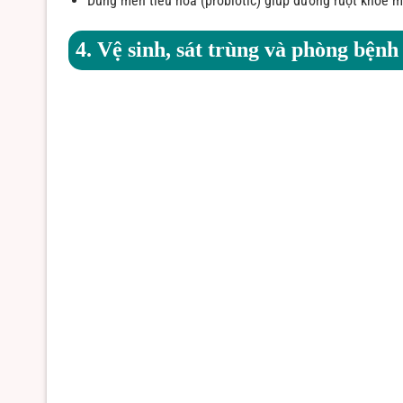
Dùng men tiêu hóa (probiotic) giúp đường ruột khỏe 
4. Vệ sinh, sát trùng và phòng bệnh