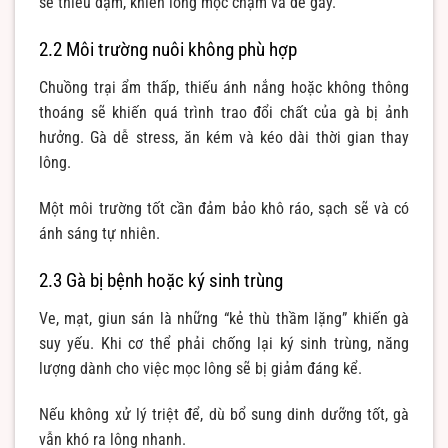
sẽ thiếu đạm, khiến lông mọc chậm và dễ gãy.
2.2 Môi trường nuôi không phù hợp
Chuồng trại ẩm thấp, thiếu ánh nắng hoặc không thông
thoáng sẽ khiến quá trình trao đổi chất của gà bị ảnh
hưởng. Gà dễ stress, ăn kém và kéo dài thời gian thay
lông.
Một môi trường tốt cần đảm bảo khô ráo, sạch sẽ và có
ánh sáng tự nhiên.
2.3 Gà bị bệnh hoặc ký sinh trùng
Ve, mạt, giun sán là những “kẻ thù thầm lặng” khiến gà
suy yếu. Khi cơ thể phải chống lại ký sinh trùng, năng
lượng dành cho việc mọc lông sẽ bị giảm đáng kể.
Nếu không xử lý triệt để, dù bổ sung dinh dưỡng tốt, gà
vẫn khó ra lông nhanh.