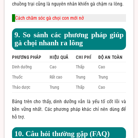
chuồng trại cũng là nguyên nhân khiến gà chậm ra lông.
Cách chăm sóc gà chọi con mới nở
9. So sánh các phương pháp giúp
gà chọi nhanh ra lông
PHƯƠNG PHÁP
HIỆU QUẢ
CHI PHÍ
ĐỘ AN TOÀN
Dinh dưỡng
Cao
Thấp
Cao
Thuốc
Rất cao
Trung
Trung
Thảo dược
Trung
Thấp
Cao
Bảng trên cho thấy, dinh dưỡng vẫn là yếu tố cốt lõi và
bền vững nhất. Các phương pháp khác chỉ nên dùng để
hỗ trợ.
10. Câu hỏi thường gặp (FAQ)