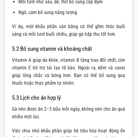
Mồi tươi như sâu, dế, thịt bò cung cấp đạm
Ngô, cám bổ sung năng lượng
Ví dụ, một khẩu phần cân bằng có thể gồm thóc buổi
sáng và mồi tươi buổi chiều, giúp gà hấp thu tốt hơn.
5.2 Bổ sung vitamin và khoáng chất
Vitamin A giúp da khỏe, vitamin B tăng trao đổi chất, còn
vitamin E hỗ trợ tái tạo tế bào. Ngoài ra, kẽm và canxi
giúp lông chắc và bóng hơn. Bạn có thể bổ sung qua
thuốc hoặc thực phẩm tự nhiên.
5.3 Lịch cho ăn hợp lý
Gà nên được ăn 2–3 bữa mỗi ngày, không nên cho ăn quá
nhiều một lúc.
Việc chia nhỏ khẩu phần giúp hệ tiêu hóa hoạt động ổn