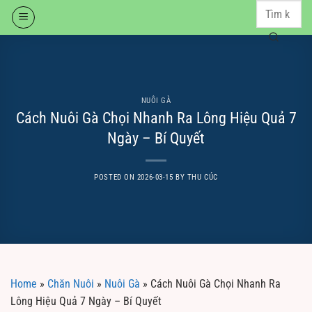
Skip
to
content
NUÔI GÀ
Cách Nuôi Gà Chọi Nhanh Ra Lông Hiệu Quả 7
Ngày – Bí Quyết
POSTED ON
2026-03-15
BY
THU CÚC
Home
»
Chăn Nuôi
»
Nuôi Gà
»
Cách Nuôi Gà Chọi Nhanh Ra
Lông Hiệu Quả 7 Ngày – Bí Quyết