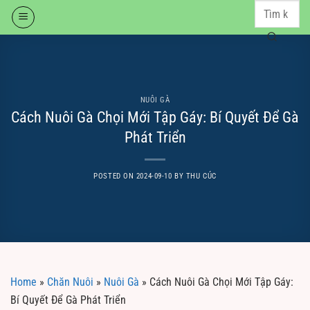
Skip
to
content
NUÔI GÀ
Cách Nuôi Gà Chọi Mới Tập Gáy: Bí Quyết Để Gà
Phát Triển
POSTED ON
2024-09-10
BY
THU CÚC
Home
»
Chăn Nuôi
»
Nuôi Gà
»
Cách Nuôi Gà Chọi Mới Tập Gáy:
Bí Quyết Để Gà Phát Triển