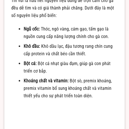
Tin vui là hầu hết nguyên liệu dùng để trộn cám cho gà
đều dễ tìm và có giá thành phải chăng. Dưới đây là một
số nguyên liệu phổ biến:
Ngũ cốc:
Thóc, ngô vàng, cám gạo, tấm gạo là
nguồn cung cấp năng lượng chính cho gà con.
Khô dầu:
Khô dầu lạc, đậu tương rang chín cung
cấp protein và chất béo cần thiết.
Bột cá:
Bột cá nhạt giàu đạm, giúp gà con phát
triển cơ bắp.
Khoáng chất và vitamin:
Bột sò, premix khoáng,
premix vitamin bổ sung khoáng chất và vitamin
thiết yếu cho sự phát triển toàn diện.