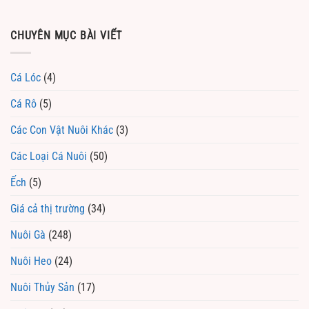
CHUYÊN MỤC BÀI VIẾT
Cá Lóc
(4)
Cá Rô
(5)
Các Con Vật Nuôi Khác
(3)
Các Loại Cá Nuôi
(50)
Ếch
(5)
Giá cả thị trường
(34)
Nuôi Gà
(248)
Nuôi Heo
(24)
Nuôi Thủy Sản
(17)