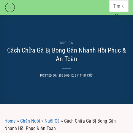
Skip
to
content
NUÔI GÀ
Cách Chữa Gà Bị Bong Gân Nhanh Hồi Phục &
An Toàn
POSTED ON
2025-08-12
BY
THU CÚC
Home
»
Chăn Nuôi
»
Nuôi Gà
»
Cách Chữa Gà Bị Bong Gân
Nhanh Hồi Phục & An Toàn