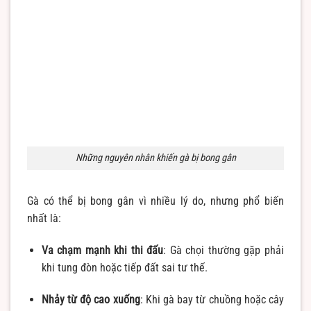
Những nguyên nhân khiến gà bị bong gân
Gà có thể bị bong gân vì nhiều lý do, nhưng phổ biến
nhất là:
Va chạm mạnh khi thi đấu
: Gà chọi thường gặp phải
khi tung đòn hoặc tiếp đất sai tư thế.
Nhảy từ độ cao xuống
: Khi gà bay từ chuồng hoặc cây