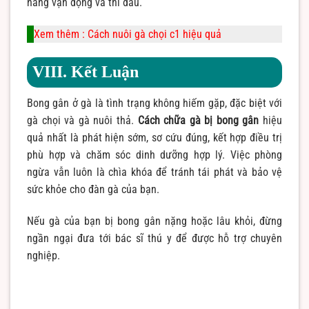
năng vận động và thi đấu.
Xem thêm :
Cách nuôi gà chọi c1 hiệu quả
VIII. Kết Luận
Bong gân ở gà là tình trạng không hiếm gặp, đặc biệt với
gà chọi và gà nuôi thả.
Cách chữa gà bị bong gân
hiệu
quả nhất là phát hiện sớm, sơ cứu đúng, kết hợp điều trị
phù hợp và chăm sóc dinh dưỡng hợp lý. Việc phòng
ngừa vẫn luôn là chìa khóa để tránh tái phát và bảo vệ
sức khỏe cho đàn gà của bạn.
Nếu gà của bạn bị bong gân nặng hoặc lâu khỏi, đừng
ngần ngại đưa tới bác sĩ thú y để được hỗ trợ chuyên
nghiệp.