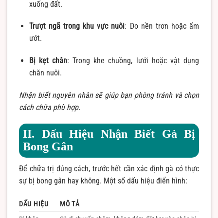
xuống đất.
Trượt ngã trong khu vực nuôi
: Do nền trơn hoặc ẩm
ướt.
Bị kẹt chân
: Trong khe chuồng, lưới hoặc vật dụng
chăn nuôi.
Nhận biết nguyên nhân sẽ giúp bạn phòng tránh và chọn
cách chữa phù hợp.
II. Dấu Hiệu Nhận Biết Gà Bị
Bong Gân
Để chữa trị đúng cách, trước hết cần xác định gà có thực
sự bị bong gân hay không. Một số dấu hiệu điển hình:
DẤU HIỆU
MÔ TẢ