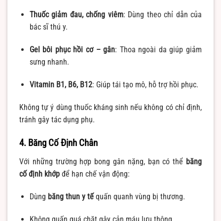
Thuốc giảm đau, chống viêm
: Dùng theo chỉ dẫn của
bác sĩ thú y.
Gel bôi phục hồi cơ – gân
: Thoa ngoài da giúp giảm
sưng nhanh.
Vitamin B1, B6, B12
: Giúp tái tạo mô, hỗ trợ hồi phục.
Không tự ý dùng thuốc kháng sinh nếu không có chỉ định,
tránh gây tác dụng phụ.
4. Băng Cố Định Chân
Với những trường hợp bong gân nặng, bạn có thể
băng
cố định khớp
để hạn chế vận động:
Dùng
băng thun y tế
quấn quanh vùng bị thương.
Không quấn quá chặt gây cản máu lưu thông.