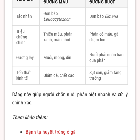
ĐƯỜNG MÁU
ĐƯỜNG RUỘT
Đơn bào
Tác nhân
Đơn bào
Eimeria
Leucocytozoon
Triệu
Thiếu máu, phân
Phân có máu, gà
chứng
xanh, mào nhợt
chậm lớn
chính
Nuốt phải noãn bào
Đường lây
Muỗi, mòng, dĩn
qua phân
Tổn thất
Sụt cân, giảm tăng
Giảm đẻ, chết cao
kinh tế
trưởng
Bảng này giúp người chăn nuôi phân biệt nhanh và xử lý
chính xác.
Tham khảo thêm:
Bệnh tụ huyết trùng ở gà