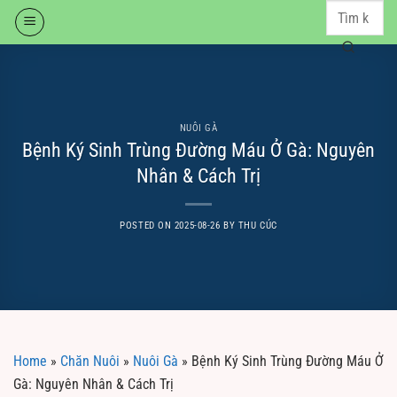
Skip
to
content
NUÔI GÀ
Bệnh Ký Sinh Trùng Đường Máu Ở Gà: Nguyên
Nhân & Cách Trị
POSTED ON
2025-08-26
BY
THU CÚC
Home
»
Chăn Nuôi
»
Nuôi Gà
»
Bệnh Ký Sinh Trùng Đường Máu Ở
Gà: Nguyên Nhân & Cách Trị