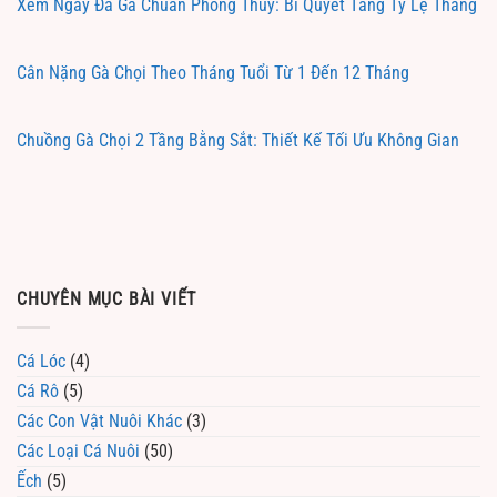
Xem Ngày Đá Gà Chuẩn Phong Thủy: Bí Quyết Tăng Tỷ Lệ Thắng
Cân Nặng Gà Chọi Theo Tháng Tuổi Từ 1 Đến 12 Tháng
Chuồng Gà Chọi 2 Tầng Bằng Sắt: Thiết Kế Tối Ưu Không Gian
CHUYÊN MỤC BÀI VIẾT
Cá Lóc
(4)
Cá Rô
(5)
Các Con Vật Nuôi Khác
(3)
Các Loại Cá Nuôi
(50)
Ếch
(5)