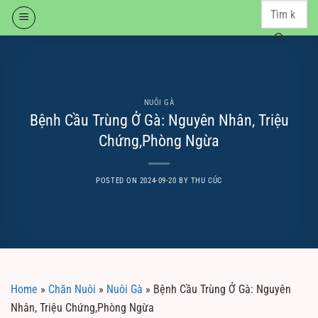
Skip
to
content
NUÔI GÀ
Bệnh Cầu Trùng Ở Gà: Nguyên Nhân, Triệu
Chứng,Phòng Ngừa
POSTED ON
2024-09-20
BY
THU CÚC
Home
»
Chăn Nuôi
»
Nuôi Gà
»
Bệnh Cầu Trùng Ở Gà: Nguyên
Nhân, Triệu Chứng,Phòng Ngừa