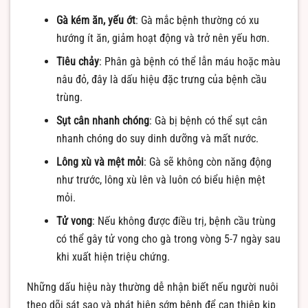
Gà kém ăn, yếu ớt
: Gà mắc bệnh thường có xu
hướng ít ăn, giảm hoạt động và trở nên yếu hơn.
Tiêu chảy
: Phân gà bệnh có thể lẫn máu hoặc màu
nâu đỏ, đây là dấu hiệu đặc trưng của bệnh cầu
trùng.
Sụt cân nhanh chóng
: Gà bị bệnh có thể sụt cân
nhanh chóng do suy dinh dưỡng và mất nước.
Lông xù và mệt mỏi
: Gà sẽ không còn năng động
như trước, lông xù lên và luôn có biểu hiện mệt
mỏi.
Tử vong
: Nếu không được điều trị, bệnh cầu trùng
có thể gây tử vong cho gà trong vòng 5-7 ngày sau
khi xuất hiện triệu chứng.
Những dấu hiệu này thường dễ nhận biết nếu người nuôi
theo dõi sát sao và phát hiện sớm bệnh để can thiệp kịp