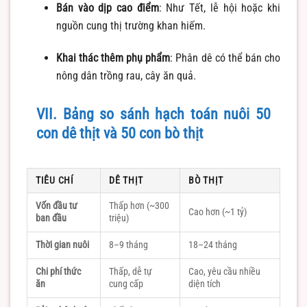
Bán vào dịp cao điểm
: Như Tết, lễ hội hoặc khi
nguồn cung thị trường khan hiếm.
Khai thác thêm phụ phẩm
: Phân dê có thể bán cho
nông dân trồng rau, cây ăn quả.
VII. Bảng so sánh hạch toán nuôi 50
con dê thịt và 50 con bò thịt
TIÊU CHÍ
DÊ THỊT
BÒ THỊT
Vốn đầu tư
Thấp hơn (~300
Cao hơn (~1 tỷ)
ban đầu
triệu)
Thời gian nuôi
8–9 tháng
18–24 tháng
Chi phí thức
Thấp, dễ tự
Cao, yêu cầu nhiều
ăn
cung cấp
diện tích