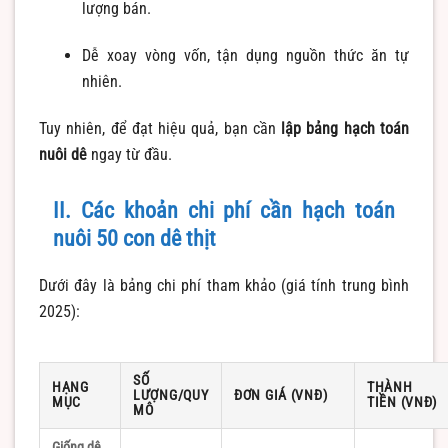
lượng bán.
Dễ xoay vòng vốn, tận dụng nguồn thức ăn tự
nhiên.
Tuy nhiên, để đạt hiệu quả, bạn cần
lập bảng hạch toán
nuôi dê
ngay từ đầu.
II. Các khoản chi phí cần hạch toán
nuôi 50 con dê thịt
Dưới đây là bảng chi phí tham khảo (giá tính trung bình
2025):
SỐ
HẠNG
THÀNH
LƯỢNG/QUY
ĐƠN GIÁ (VNĐ)
MỤC
TIỀN (VNĐ)
MÔ
Giống dê