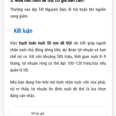
5. Mùa nào nuôi dê thịt có giá bán cao?
Thường vào dịp Tết Nguyên Đán, lễ hội hoặc khi nguồn
cung giảm.
Kết luận
Việc
hạch toán nuôi 50 con dê thịt
chi tiết giúp người
chăn nuôi chủ động dòng tiền, dự đoán lợi nhuận và hạn
chế rủi ro. Với vốn khoảng 300 triệu, thời gian nuôi 8–9
tháng, lợi nhuận ròng có thể đạt 100–120 triệu/lứa nếu
quản lý tốt.
Nếu bạn đang tìm một mô hình chăn nuôi vốn vừa phải,
rủi ro thấp, lợi nhuận ổn định, nuôi dê thịt là lựa chọn
đáng cân nhắc.
Về tác giả