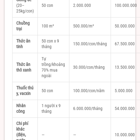
(20–
50 con
2.000.000
100.000.000
25kg/con)
Chuồng
100 m²
500.000/m²
50.000.000
trại
Thức ăn
50 con x 9
150.000/con/tháng
67.500.000
tinh
tháng
Tự
Thức ăn
trồng/khoảng
30.000/con/tháng
13.500.000
thô xanh
70% mua
ngoài
Thuốc thú
50 con
100.000/con/năm
5.000.000
y, vacxin
Nhân
1 người x 9
6.000.000/tháng
54.000.000
công
tháng
Chi phí
khác
(điện,
—
—
10.000.000