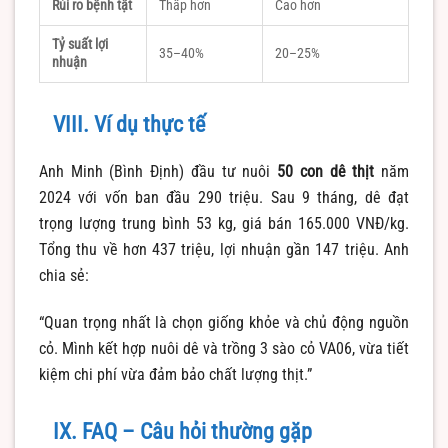
Rủi ro bệnh tật
Thấp hơn
Cao hơn
Tỷ suất lợi
35–40%
20–25%
nhuận
VIII. Ví dụ thực tế
Anh Minh (Bình Định) đầu tư nuôi
50 con dê thịt
năm
2024 với vốn ban đầu 290 triệu. Sau 9 tháng, dê đạt
trọng lượng trung bình 53 kg, giá bán 165.000 VNĐ/kg.
Tổng thu về hơn 437 triệu, lợi nhuận gần 147 triệu. Anh
chia sẻ:
“Quan trọng nhất là chọn giống khỏe và chủ động nguồn
cỏ. Mình kết hợp nuôi dê và trồng 3 sào cỏ VA06, vừa tiết
kiệm chi phí vừa đảm bảo chất lượng thịt.”
IX. FAQ – Câu hỏi thường gặp