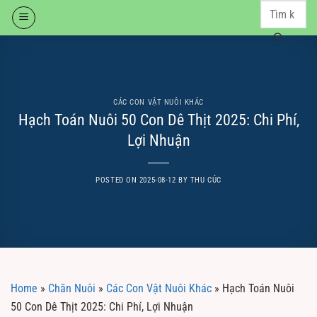
Skip
to
content
CÁC CON VẬT NUÔI KHÁC
Hạch Toán Nuôi 50 Con Dê Thịt 2025: Chi Phí,
Lợi Nhuận
POSTED ON
2025-08-12
BY
THU CÚC
Home
»
Chăn Nuôi
»
Các Con Vật Nuôi Khác
»
Hạch Toán Nuôi
50 Con Dê Thịt 2025: Chi Phí, Lợi Nhuận