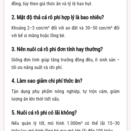
đồng, tùy theo giá thức ăn và tỷ lệ hao hụt.
2. Mật độ thả cá rô phi hợp lý là bao nhiêu?
Khoảng 2–3 con/m² đối với ao đất và 30–50 con/m³ đối
với bể xi măng hoặc lồng bè.
3. Nên nuôi cá rô phi đơn tính hay thường?
Giống đơn tính giúp tăng trưởng đồng đều, ít sinh sản –
tối ưu năng suất và chi phí.
4. Làm sao giảm chi phí thức ăn?
Tận dụng phụ phẩm nông nghiệp, tự trộn cám, giảm
lượng ăn khi thời tiết xấu.
5. Nuôi cá rô phi có lãi không?
Nếu quản lý tốt, mô hình 1.000m² có thể lãi 15–30
triệu/vụ; mô hình lồng bè quy mô lớn lãi đến 100 triệu.