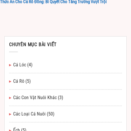
Thức Ăn Cho Cá Rô Đồng: Bí Quyết Cho Tăng Trưởng Vượt Trội
CHUYÊN MỤC BÀI VIẾT
Cá Lóc
(4)
Cá Rô
(5)
Các Con Vật Nuôi Khác
(3)
Các Loại Cá Nuôi
(50)
Ếch
(5)