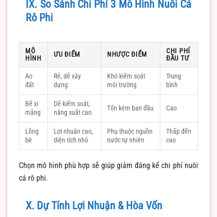
IX. So Sánh Chi Phí 3 Mô Hình Nuôi Cá
Rô Phi
MÔ
CHI PHÍ
ƯU ĐIỂM
NHƯỢC ĐIỂM
HÌNH
ĐẦU TƯ
Ao
Rẻ, dễ xây
Khó kiểm soát
Trung
đất
dựng
môi trường
bình
Bể xi
Dễ kiểm soát,
Tốn kém ban đầu
Cao
măng
năng suất cao
Lồng
Lợi nhuận cao,
Phụ thuộc nguồn
Thấp đến
bè
diện tích nhỏ
nước tự nhiên
cao
Chọn mô hình phù hợp sẽ giúp giảm đáng kể chi phí nuôi
cá rô phi.
X. Dự Tính Lợi Nhuận & Hòa Vốn