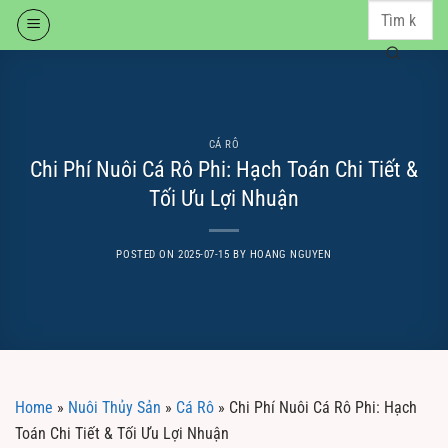
Skip
to
content
CÁ RÔ
Chi Phí Nuôi Cá Rô Phi: Hạch Toán Chi Tiết &
Tối Ưu Lợi Nhuận
POSTED ON
2025-07-15
BY
HOANG NGUYEN
Home
»
Nuôi Thủy Sản
»
Cá Rô
»
Chi Phí Nuôi Cá Rô Phi: Hạch
Toán Chi Tiết & Tối Ưu Lợi Nhuận